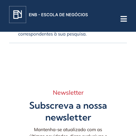
Skip
to
content
Não foram encontrados produtos
correspondentes à sua pesquisa.
Newsletter
Subscreva a nossa
newsletter
Mantenha-se atualizado com as