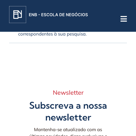
Skip
to
content
Não foram encontrados produtos
correspondentes à sua pesquisa.
Newsletter
Subscreva a nossa
newsletter
Mantenha-se atualizado com as