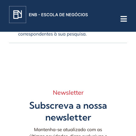
Skip
to
content
Não foram encontrados produtos
correspondentes à sua pesquisa.
Newsletter
Subscreva a nossa
newsletter
Mantenha-se atualizado com as