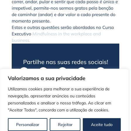
correr, andar, pular e sentir que cada passo é único e
irrepetivel, permite-nos sermos gratos pela benção
de caminhar (andar) e dar valor a cada presente do
momento presente.
Estas e outras questões serão abordadas no Curso
Executivo
Mindfulness in the workplace and
business.
Partilhe nas suas redes sociais!
Valorizamos a sua privacidade
Utilizamos cookies para melhorar a sua experiência de
navegação, apresentar anúncios ou conteúdos
personalizados e analisar o nosso tráfego. Ao clicar em
Artigo Anterior
Artigo Seguinte
"Aceitar Todos", concorda com a utilização de cookies.
Personalizar
Rejeitar
Aceite tudo