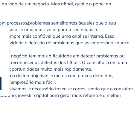
 da vida de um negócio. Mas afinal, qual é o papel do
com processos/problemas semelhantes àqueles que a sua
s mesmos é uma mais-valia para o seu negócio.
a é sempre mais confiável que uma análise interna. Essa
objetividade e deteção de problemas que os empresários nunca
te no negócio tem mais dificuldade em detetar problemas ou
e em reconhecer os defeitos dos filhos). O consultor, com uma
ificar oportunidades muito mais rapidamente.
ajuda a definir objetivos e metas com prazos definidos,
o do empresário mais fácil.
 que vivemos, é necessário fazer-se cortes, sendo que o consultor
ntrário, investir capital para gerar mais retorno é a melhor
 abordagem 360, é fundamental para o sucesso do seu negócio.
Iolanda Brei