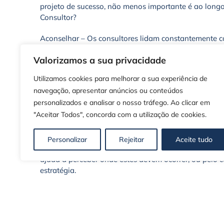
projeto de sucesso, não menos importante é ao longo
Consultor?
Aconselhar – Os consultores lidam constantemente 
empresa apresenta e a experiência na otimização do
Valorizamos a sua privacidade
Neutralidade dos especialistas – Uma análise extern
neutralidade dos consultores traduz-se numa maior 
Utilizamos cookies para melhorar a sua experiência de
se tinham apercebido antes.
navegação, apresentar anúncios ou conteúdos
Quem vê de fora, vê melhor – Quem “vive” diariamen
personalizados e analisar o nosso tráfego. Ao clicar em
caminhos alternativos (os pais têm sempre dificuldad
"Aceitar Todos", concorda com a utilização de cookies.
análise externa, consegue detetar problemas e ident
Avaliar de prioridades e investimentos – O consultor 
hierarquizando-os por prioridades, tornando a decisã
Personalizar
Rejeitar
Aceite tudo
Onde aplicar o capital? – Em épocas de crise, como a
ajuda a perceber onde estes devem ocorrer, ou pelo co
estratégia.
Mais do que nunca o Consultor Empresarial com uma