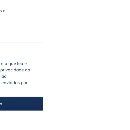
s e
irma que leu e
 privacidade da
a ao
 enviados por
er