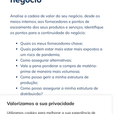
Analise a cadeia de valor do seu negócio, desde os
meios internos; aos fornecedores e pontos de
escoamento dos seus produtos e serviços. Identifique
os pontos para a continuidade do negócio:
Quais os meus fornecedores-chave;
Quais podem estar mais estar mais expostos a
um risco de pandemia;
Como assegurar alternativas;
Vale a pena ponderar a compra de matéria-
prima de maneira mais volumosa;
Como posso gerir a minha estrutura de
produção;
Como posso assegurar a minha estrutura de
distribuição?
Como devo preservar a minha reputação junto
Valorizamos a sua privacidade
de clientes?
Como manter a sua confiança?
Utilizamos cookies para melhorar a sua experiência de