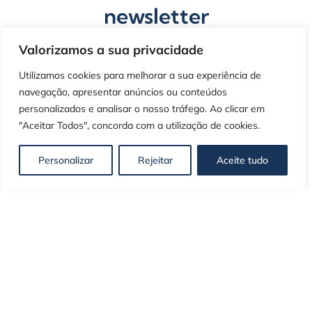
newsletter
Mantenha-se atualizado com as
Valorizamos a sua privacidade
últimas novidades, dicas exclusivas e
conteúdos selecionados especialmente
Utilizamos cookies para melhorar a sua experiência de
para si.
navegação, apresentar anúncios ou conteúdos
personalizados e analisar o nosso tráfego. Ao clicar em
"Aceitar Todos", concorda com a utilização de cookies.
Escolha a(s) sua(s) área(s) de interesse
*
Personalizar
Rejeitar
Aceite tudo
Gestão Empresarial
Financeira e Fiscal
Comercial
Logística
RH e Gestão de Pessoas
Línguas para Negócios
Gestão de Negócios Online