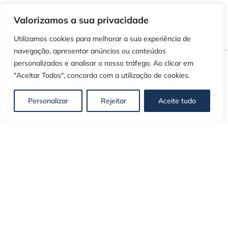
Valorizamos a sua privacidade
Utilizamos cookies para melhorar a sua experiência de
navegação, apresentar anúncios ou conteúdos
personalizados e analisar o nosso tráfego. Ao clicar em
"Aceitar Todos", concorda com a utilização de cookies.
Newsletter
Personalizar
Rejeitar
Aceite tudo
Subscreva a nossa
newsletter
Mantenha-se atualizado com as
últimas novidades, dicas exclusivas e
conteúdos selecionados especialmente
para si.