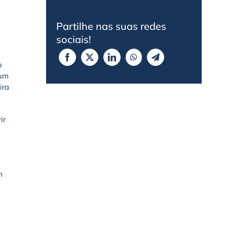
Partilhe nas suas redes
sociais!
o
 um
ira
ir
m