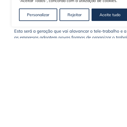
"Aceitar Todos", concorda com a utilização de cookies.
consideram ideal montar a própria empresa. 24,6% querem
9,3% querem ser funcionários públicos. 14% admitem ain
Personalizar
Rejeitar
Aceite tudo
Adaptação das empresas
Esta será a geração que vai alavancar o tele-trabalho e 
as empresas adoptem novas formas de organizar o trabal
Além de dimensão cultural e igualdade de género, para t
desenvolver habilidades de liderança transgeracionais. A
diversidade geracional será a chave para a verdadeira 
A Internet e as redes sociais são os principais canais 
interagem com marcas, empregadores e uns com os outros. 
com um diálogo contínuo.
Estes colaboradores são 100% digitais e sabem usar o po
marca, online. A adaptação passa por alinhar os colabor
empregadores criar um vínculo de compromisso com a empr
trabalho, para além de favorecer a retenção de talento.