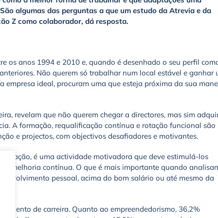
. São algumas das perguntas a que um estudo da Atrevia e da
ção Z como colaborador, dá resposta.
re os anos 1994 e 2010 e, quando é desenhado o seu perfil com
s anteriores. Não querem só trabalhar num local estável e ganhar
na empresa ideal, procuram uma que esteja próxima da sua mane
ira, revelam que não querem chegar a directores, mas sim adquir
ia. A formação, requalificação contínua e rotação funcional são
ão e projectos, com objectivos desafiadores e motivantes.
ta geração, é uma actividade motivadora que deve estimulá-los
o e melhoria contínua. O que é mais importante quando analisa
esenvolvimento pessoal, acima do bom salário ou até mesmo da
lvimento de carreira. Quanto ao empreendedorismo, 36,2%