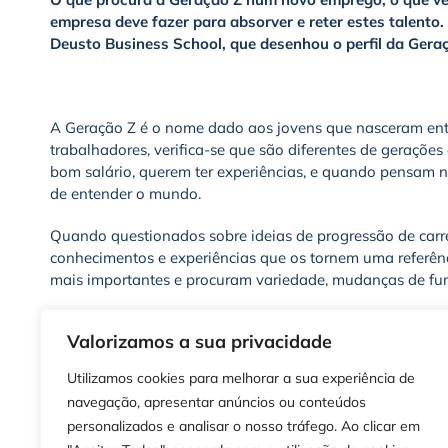
empresa deve fazer para absorver e reter estes talento
Deusto Business School, que desenhou o perfil da Gera
A Geração Z é o nome dado aos jovens que nasceram ent
trabalhadores, verifica-se que são diferentes de geraçõe
bom salário, querem ter experiências, e quando pensam 
de entender o mundo.
Quando questionados sobre ideias de progressão de carre
conhecimentos e experiências que os tornem uma referênc
mais importantes e procuram variedade, mudanças de funç
Longe de ser o meio de subsistência, o trabalho, para es
Valorizamos a sua privacidade
intelectualmente, aumentando a capacidade de superaçã
um novo emprego é a conciliação, o bom ambiente e o d
Utilizamos cookies para melhorar a sua experiência de
notoriedade e ética da empresa.
navegação, apresentar anúncios ou conteúdos
personalizados e analisar o nosso tráfego. Ao clicar em
Às empresas pedem bom ambiente, conciliação e desenvo