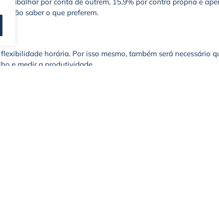
 trabalhar por conta de outrem, 15,9% por contra própria e ap
da não saber o que preferem.
a flexibilidade horária. Por isso mesmo, também será necessário q
ho e medir a produtividade.
er equipas coesas será necessário que as empresas saibam
 capacitação de managers para alinhá-los e sensibilizá-los para 
mudança na Gestão de Pessoas.
de comunicação da Geração Z, onde procuram emprego e formação,
Por isso, a Gestão de Pessoas vai ter de se tornar mais digital 
der da Internet. Podem ser aliados ou uma forte oposição a uma
adores com os valores corporativos. Só desta maneira poderão os
esa, que permitirá a integração de formas mais flexíveis de