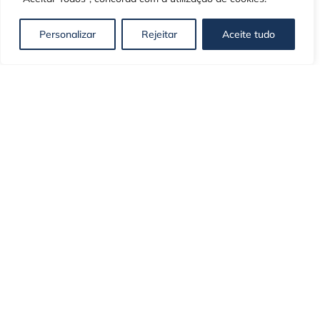
newsletter
Personalizar
Rejeitar
Aceite tudo
Mantenha-se atualizado com as
últimas novidades, dicas exclusivas e
conteúdos selecionados especialmente
para si.
Escolha a(s) sua(s) área(s) de interesse
*
Gestão Empresarial
Financeira e Fiscal
Comercial
Logística
RH e Gestão de Pessoas
Línguas para Negócios
Gestão de Negócios Online