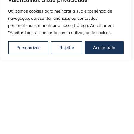
Valorizamos a sua privacidade
Utilizamos cookies para melhorar a sua experiência de
navegação, apresentar anúncios ou conteúdos
personalizados e analisar o nosso tráfego. Ao clicar em
"Aceitar Todos", concorda com a utilização de cookies.
Poderá ser do seu interesse:
Personalizar
Rejeitar
Aceite tudo
Autor(a):
Paulo Cunha
Psicólogo Clínico e Presidente da Delegação
Centro da Ordem dos Psicólogos Portugueses
Partilhe nas suas redes sociais!