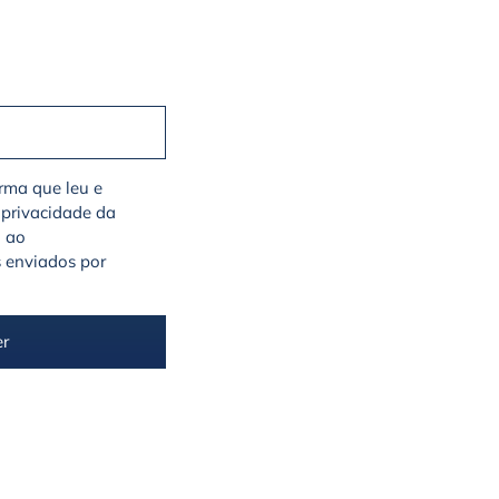
irma que leu e
 privacidade da
a ao
 enviados por
er