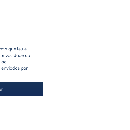
irma que leu e
 privacidade da
a ao
 enviados por
er