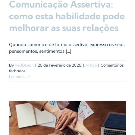
Comunicação Assertiva:
como esta habilidade pode
melhorar as suas relações
Quando comunica de forma assertiva, expressa os seus
pensamentos, sentimentos [...]
By
RedOcean
|
25 de Fevereiro de 2025
|
Artigo
|
Comentários
em
fechados
Comunicação
Ler mais...
Assertiva:
como
esta
habilidade
pode
melhorar
as
suas
relações