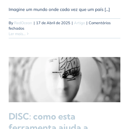
Imagine um mundo onde cada vez que um país [...]
By
RedOcean
|
17 de Abril de 2025
|
Artigo
|
Comentários
em
fechados
O
Ler mais...
Preço
da
Guerra
Comercial:
Tarifas,
Tensão
e
Turbulência
DISC: como esta
ferramenta ajuda a