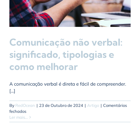
Comunicação não verbal:
significado, tipologias e
como melhorar
A comunicação verbal é direta e fácil de compreender.
[...]
By
RedOcean
|
23 de Outubro de 2024
|
Artigo
|
Comentários
em
fechados
Comunicação
Ler mais...
não
verbal:
significado,