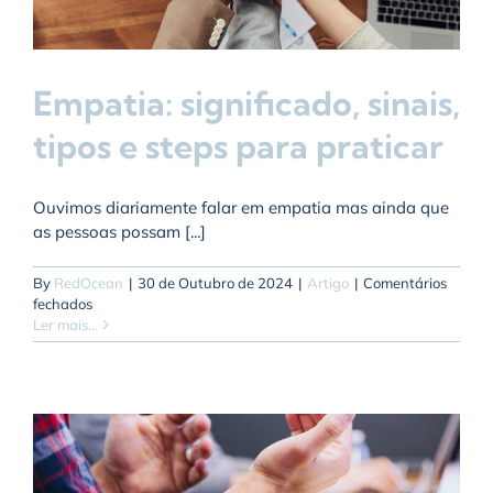
Empatia: significado, sinais,
tipos e steps para praticar
Ouvimos diariamente falar em empatia mas ainda que
as pessoas possam [...]
By
RedOcean
|
30 de Outubro de 2024
|
Artigo
|
Comentários
em
fechados
Empatia:
Ler mais...
significado,
sinais,
tipos
e
steps
para
praticar