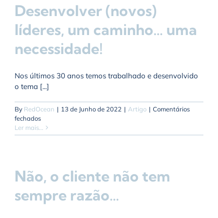
Desenvolver (novos)
líderes, um caminho… uma
necessidade!
Nos últimos 30 anos temos trabalhado e desenvolvido
o tema [...]
By
RedOcean
|
13 de Junho de 2022
|
Artigo
|
Comentários
em
fechados
Desenvolver
Ler mais...
(novos)
líderes,
um
caminho…
Não, o cliente não tem
uma
necessidade!
sempre razão…