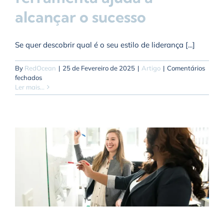
alcançar o sucesso
Se quer descobrir qual é o seu estilo de liderança [...]
By
RedOcean
|
25 de Fevereiro de 2025
|
Artigo
|
Comentários
em
fechados
DISC:
Ler mais...
como
esta
ferramenta
ajuda
a
alcançar
o
sucesso