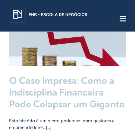
Skip
to
content
O Caso Impresa: Como a
Indisciplina Financeira
Pode Colapsar um Gigante
Esta história é um alerta poderoso, para gestores e
empreendedores: [...]