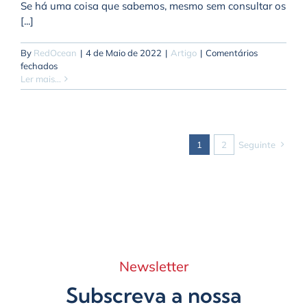
Se há uma coisa que sabemos, mesmo sem consultar os
[...]
By
RedOcean
|
4 de Maio de 2022
|
Artigo
|
Comentários
em
fechados
Não,
Ler mais...
o
cliente
não
tem
sempre
1
2
Seguinte
razão…
Newsletter
Subscreva a nossa