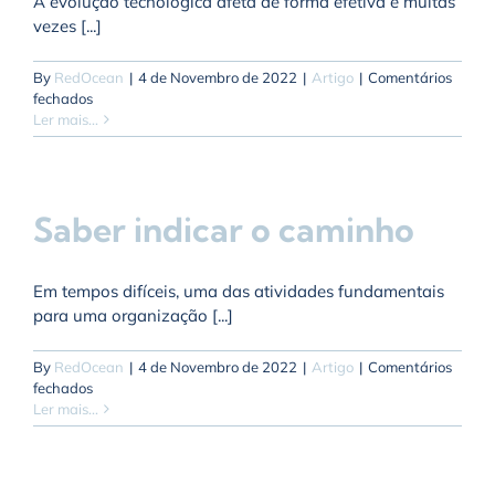
A evolução tecnológica afeta de forma efetiva e muitas
vezes [...]
By
RedOcean
|
4 de Novembro de 2022
|
Artigo
|
Comentários
em
fechados
As
Ler mais...
Pessoas
que
irão
produzir
Saber indicar o caminho
diferenciação
nas
organizações
do
Em tempos difíceis, uma das atividades fundamentais
futuro
para uma organização [...]
By
RedOcean
|
4 de Novembro de 2022
|
Artigo
|
Comentários
em
fechados
Saber
Ler mais...
indicar
o
caminho