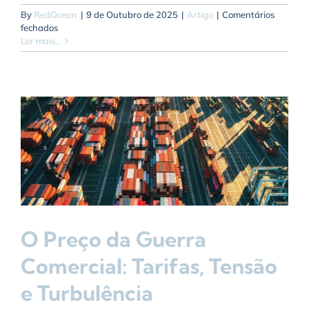
By
RedOcean
|
9 de Outubro de 2025
|
Artigo
|
Comentários
em
fechados
O
Ler mais...
Caso
Impresa:
Como
a
Indisciplina
Financeira
Pode
Colapsar
um
Gigante
O Preço da Guerra
Comercial: Tarifas, Tensão
e Turbulência